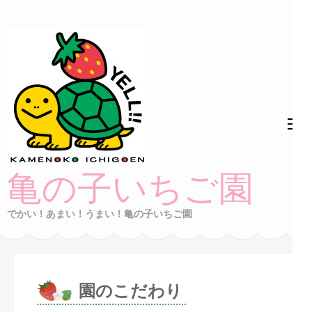
コ
ン
テ
ン
ツ
へ
ス
キ
ッ
亀の子いちご園
プ
(Enter
でかい！あまい！うまい！亀の子いちご園
を
押
す)
園のこだわり