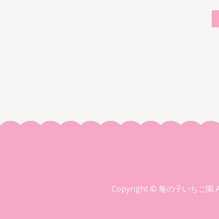
投
稿
の
ペ
ー
ジ
送
り
Copyright © 亀の子いちご園 All 