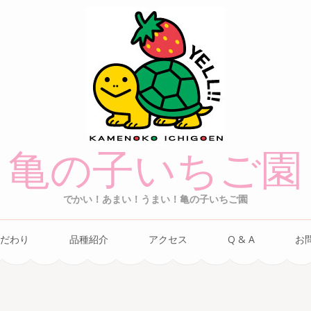
亀の子いちご園
でかい！あまい！うまい！亀の子いちご園
だわり
品種紹介
アクセス
Q & A
お