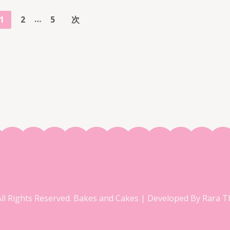
…
固
固
固
1
2
5
次
定
定
定
ペ
ペ
ペ
ー
ー
ー
ジ
ジ
ジ
Rights Reserved.
Bakes and Cakes | Developed By
Rara 