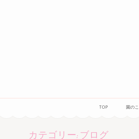
コ
ン
テ
ン
ツ
へ
ス
キ
ッ
プ
(Enter
を
TOP
園のこ
押
す)
カテゴリー:
ブログ