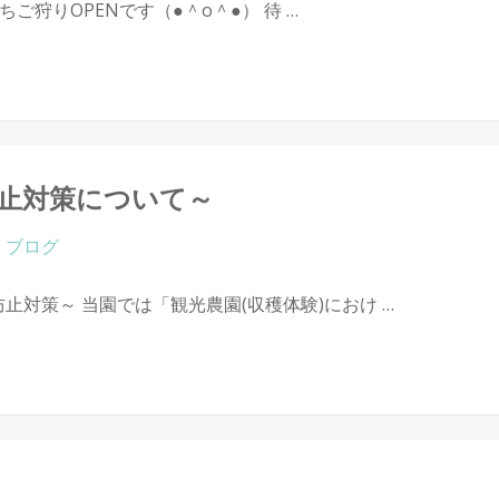
ちご狩りOPENです（●＾o＾●） 待 …
止対策について～
ブログ
対策～ 当園では「観光農園(収穫体験)におけ …