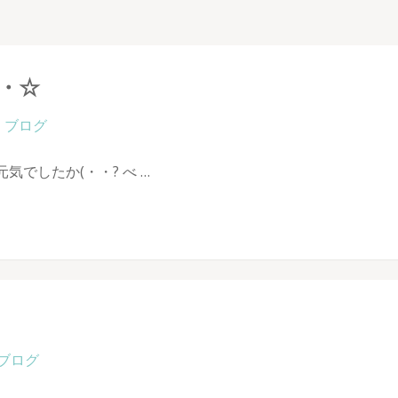
・☆
ブログ
元気でしたか(・・? べ …
ブログ