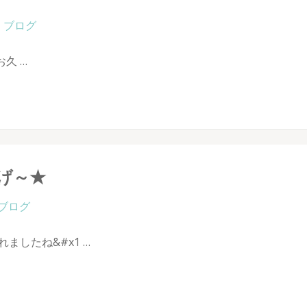
ブログ
久 …
まげ～★
ブログ
ましたね&#x1 …