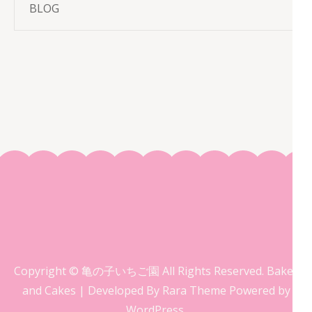
BLOG
Copyright © 亀の子いちご園 All Rights Reserved.
Bakes
and Cakes | Developed By
Rara Theme
Powered by
WordPress.