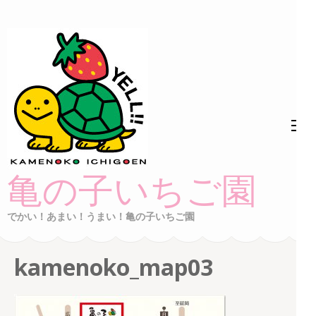
コ
ン
テ
ン
ツ
へ
ス
キ
ッ
亀の子いちご園
プ
(Enter
でかい！あまい！うまい！亀の子いちご園
を
押
kamenoko_map03
す)