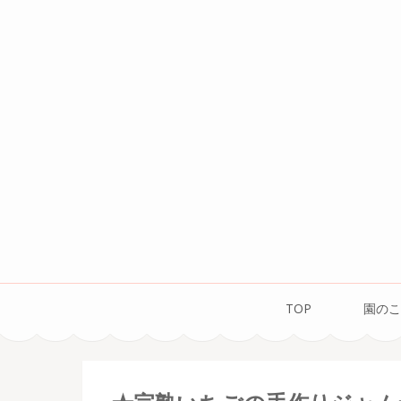
コ
ン
テ
ン
ツ
へ
ス
キ
ッ
プ
(Enter
を
TOP
園のこ
押
す)