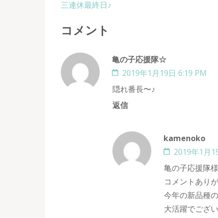
投
三連休最終日♪
稿
コメント
ナ
ビ
ゲ
亀の子応援隊☆
ー
2019年1月19日 6:19 PM
シ
隠れ番長〜♪
ョ
返信
ン
kamenoko
2019年1月19
亀の子応援隊
コメントあり
今年の新品種
大活躍でございます