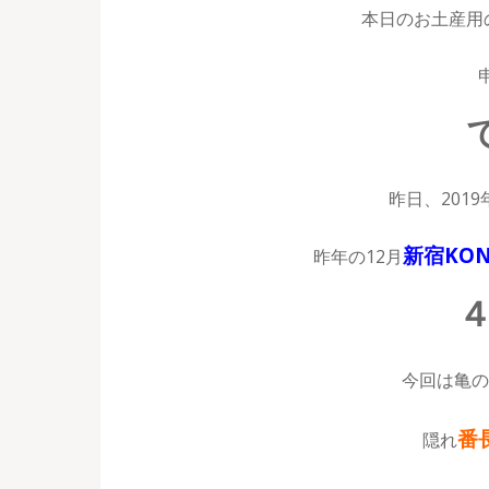
本日のお土産用
昨日、2019
新宿KO
昨年の12月
今回は亀の
番
隠れ