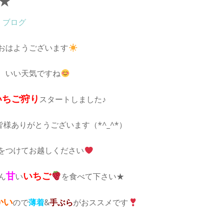
★
ブログ
おはようございます
いい天気ですね
いちご
狩り
スタートしました♪
皆様ありがとうございます（*^_^*）
をつけてお越しください
甘
いちご
ん
い
を食べて下さい★
かい
ので
薄着
&
手
ぶら
がおススメです