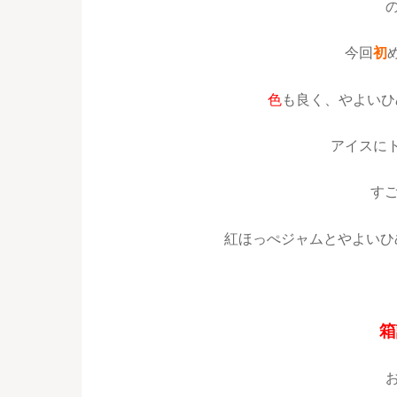
今回
初
色
も良く、やよいひ
アイスに
す
紅ほっぺジャムとやよいひ
箱