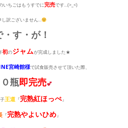
完売
のいちごはもうすでに
です…(>_<)
申し訳ございません…
で・す・が！
ジャム
初
年
の
が完成しました★
NNE宮崎館様
で試食販売させて頂いた際、
４０瓶
即完売
完熟紅ほっぺ
王道
子
『
』
完熟やよいひめ
長
『
』