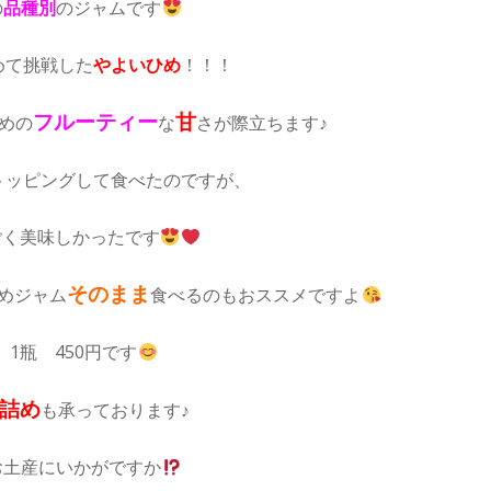
の
品種別
のジャムです
めて挑戦した
やよいひめ
！！！
フルーティー
甘
めの
な
さが際立ちます♪
トッピングして食べたのですが、
ごく美味しかったです
そのまま
めジャム
食べるのもおススメですよ
1瓶 450円です
詰
め
も承っております♪
お土産にいかがですか