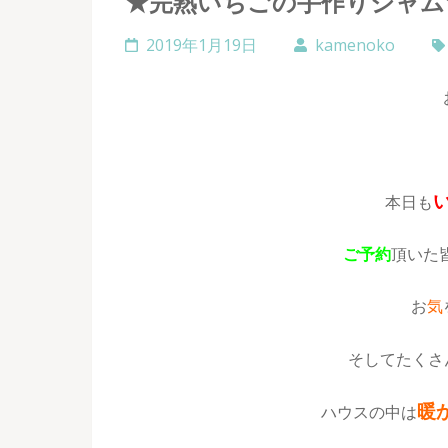
★完熟いちごの手作りジャム
2019年1月19日
kamenoko
本日も
ご予約
頂いた
お
気
そしてたくさ
暖
ハウスの中は