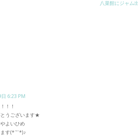
八菜館にジャム出
日 6:23 PM
様！！！
がとうございます★
のやよいひめ
(*ˊ˘ˋ*)♪