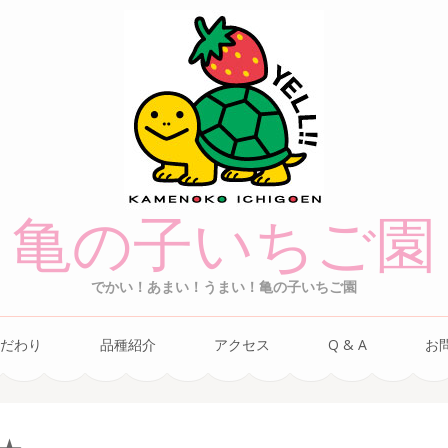
亀の子いちご園
でかい！あまい！うまい！亀の子いちご園
だわり
品種紹介
アクセス
Q & A
お