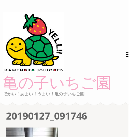
コ
ン
テ
ン
ツ
へ
ス
キ
ッ
亀の子いちご園
プ
(Enter
でかい！あまい！うまい！亀の子いちご園
を
押
20190127_091746
す)