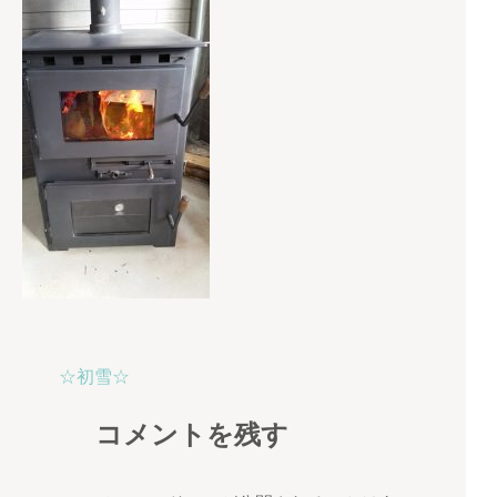
投
☆初雪☆
稿
コメントを残す
ナ
ビ