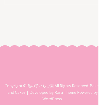
Copyright © 亀の子いちご園 All Rights Reserved.
Bakes
and Cakes | Developed By
Rara Theme
Powered by
WordPress.