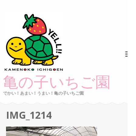
コ
ン
テ
ン
ツ
へ
ス
キ
ッ
亀の子いちご園
プ
(Enter
でかい！あまい！うまい！亀の子いちご園
を
押
IMG_1214
す)