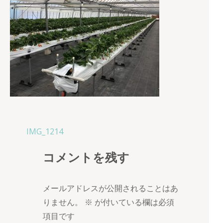
投
IMG_1214
稿
コメントを残す
ナ
ビ
ゲ
メールアドレスが公開されることはあ
ー
りません。
※
が付いている欄は必須
シ
項目です