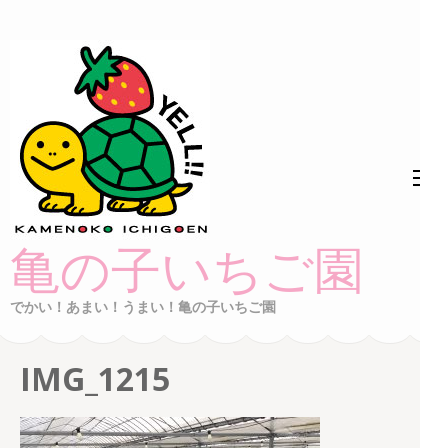
コ
ン
テ
ン
ツ
へ
ス
キ
ッ
亀の子いちご園
プ
(Enter
でかい！あまい！うまい！亀の子いちご園
を
押
IMG_1215
す)