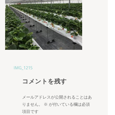
投
IMG_1215
稿
コメントを残す
ナ
ビ
ゲ
メールアドレスが公開されることはあ
ー
りません。
※
が付いている欄は必須
シ
項目です