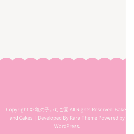
Copyright © 亀の子いちご園 All Rights Reserved.
Bakes
and Cakes | Developed By
Rara Theme
Powered by
WordPress.