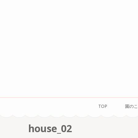
コ
ン
テ
ン
ツ
へ
ス
キ
ッ
プ
(Enter
を
TOP
園のこ
押
す)
house_02